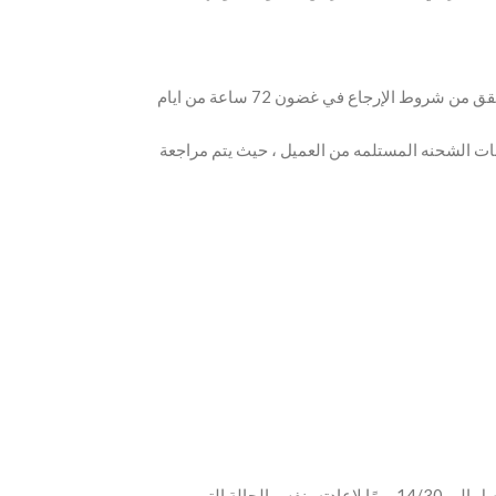
بعد تقديم طلبك من خلال دعم العملاء لدينا عن طريق التواصل عبر قنوات الاتصال التي تم الاشاره لها وسيقوم فريق الشكاوى لدينا بمتابعتك لإعادة التحقق من شروط الإرجاع في غضون 72 ساعة من ايام
ات الشحنه المستلمه من العميل ، حيث يتم مراجعة
إذا غيرت رأيك قبل استلام العنصر الخاص بك ، فقط تواصل معنا عن طريق الموقع لإلغاء طلبك. إذا كنت ترغب في إرجاع العنصر بعد استلامه ، فلديك ما يصل إلى 14/30 يومًا لإعادته بنفس الحالة التي