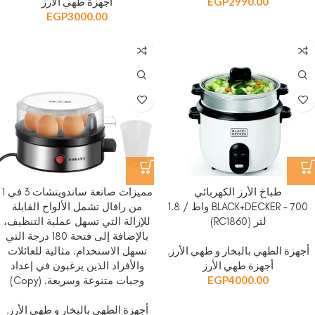
2990.00
EGP
أجهزة طهي الأرز
EGP
3000.00
طباخ الأرز الكهربائي
مميزات صانعة ساندويتشات 3 في 1
BLACK+DECKER – 700 واط / 1.8
من رافال تشمل الألواح القابلة
لتر (RC1860)
للإزالة التي تسهل عملية التنظيف،
بالإضافة إلى فتحة 180 درجة التي
أجهزة الطهي بالبخار و طهي الأرز
,
تسهل الاستخدام. مثالية للعائلات
أجهزة طهي الأرز
والأفراد الذين يرغبون في إعداد
EGP
4000.00
وجبات متنوعة وسريعة. (Copy)
أجهزة الطهي بالبخار و طهي الأرز
,