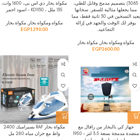
3065) بتصميم مدمج وقابل للطي،
مكواة بخار دي اس بى، 1600 وات،
مما يجعلها مثالية للسفر. سخانها
135 ملل ، KD1130 – اسود احمر
يعيد التسخين في 30 ثانية فقط، مما
مكواه ومكواه بخار
,
مكواة بخار
يوفر لك الوقت والجهد في إزالة
EGP
1290.00
التجاعيد.
مكواه ومكواه بخار
,
مكواة بخار
EGP
2600.00
جهاز كي بالبخار من رافال مع
مكواة بخار RAF بسيراميك 2400
منضدة مدمجة بسعة 3.5 لتر – 1950
واط مع خزان مياه 280 مل