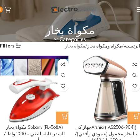
0
مكواة بخار
Categories
Filters
الرئيسية
مكواه ومكواه بخار
مكواة بخار
Arshia ( AS2306-9041)جهاز كي
Sokany (PL-368A) مكواة بخار
بالبخار محمول (عمودي وأفقي)/
للسفر قابلة للطي – 1000 واط /